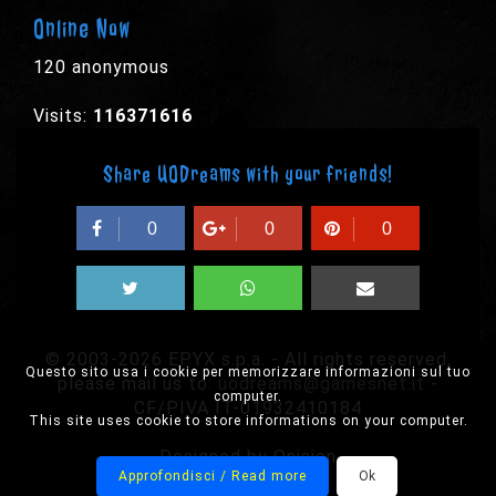
Online Now
120 anonymous
Visits:
116371616
Share UODreams with your friends!
0
0
0
© 2003-2026 EPYX s.p.a. - All rights reserved,
Questo sito usa i cookie per memorizzare informazioni sul tuo
please mail us to:
uodreams@gamesnet.it
-
computer.
CF/PIVA IT-01932410184
This site uses cookie to store informations on your computer.
Designed by Onision
Approfondisci / Read more
Ok