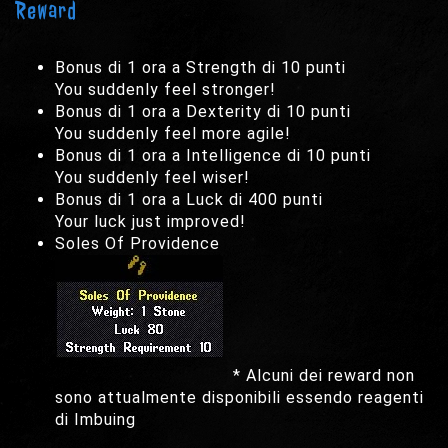
Reward
Bonus di 1 ora a Strength di 10 punti
You suddenly feel stronger!
Bonus di 1 ora a Dexterity di 10 punti
You suddenly feel more agile!
Bonus di 1 ora a Intelligence di 10 punti
You suddenly feel wiser!
Bonus di 1 ora a Luck di 400 punti
Your luck just improved!
Soles Of Providence
* Alcuni dei reward non
sono attualmente disponibili essendo reagenti
di Imbuing