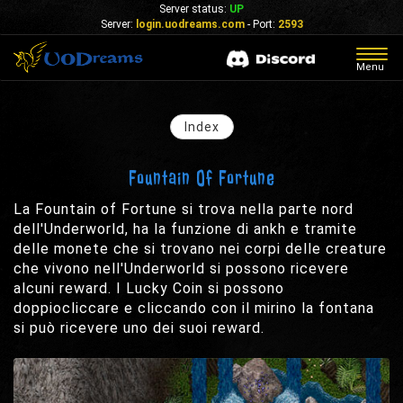
Server status:
UP
Server:
login.uodreams.com
- Port:
2593
Togg
Menu
navig
Index
Fountain Of Fortune
La Fountain of Fortune si trova nella parte nord
dell'Underworld, ha la funzione di ankh e tramite
delle monete che si trovano nei corpi delle creature
che vivono nell'Underworld si possono ricevere
alcuni reward. I Lucky Coin si possono
doppiocliccare e cliccando con il mirino la fontana
si può ricevere uno dei suoi reward.