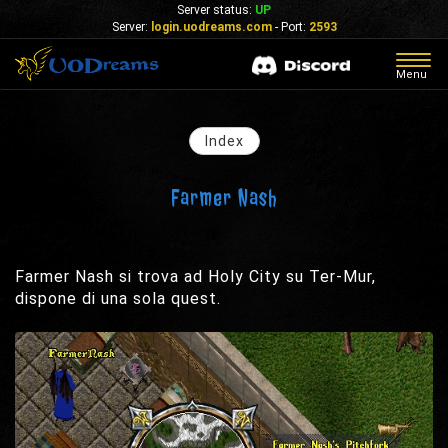
Server status:
UP
Server:
login.uodreams.com
- Port:
2593
Togg
Menu
navig
Index
Farmer Nash
Farmer Nash si trova ad Holy City su Ter-Mur,
dispone di una sola quest.