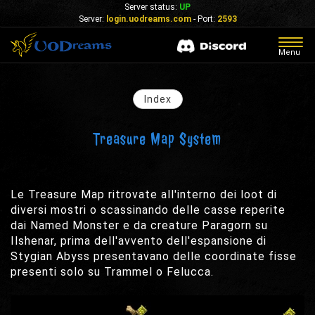
Server status:
UP
Server:
login.uodreams.com
- Port:
2593
Togg
Menu
navig
Index
Treasure Map System
Le Treasure Map ritrovate all'interno dei loot di
diversi mostri o scassinando delle casse reperite
dai Named Monster e da creature Paragorn su
Ilshenar, prima dell'avvento dell'espansione di
Stygian Abyss presentavano delle coordinate fisse
presenti solo su Trammel o Felucca.