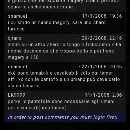
è giusto che non abbiano magery. djtano potresti
spararle anche meno grosse...
ssamuel
- 17/3/2008, 19:36
i cu shide nn hanno magery, sarà uno shard
tarocco
djtano
- 29/2/2008, 22:16
mmm su un altro shard lo tengo e fichissimo killa
i bone deamon da sl e troppo bello e poi tiene
magery a 150
ssamuel
- 22/1/2008, 20:46
xkè sono tamabili e cavalcabili solo dai tamer
elfi, xò con le pantofole un umano può cavalcarlo
ma nn tamarlo
LK9999
- 11/1/2008, 2:06
perkè le pantofole sono necessarie agli umani
per cavalcarli(solo tamer)
In order to post comments you must login first!