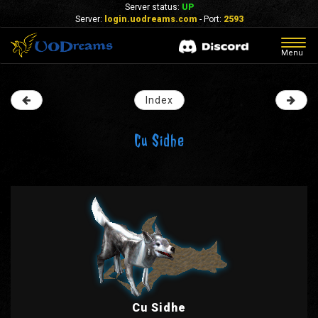
Server status:
UP
Server:
login.uodreams.com
- Port:
2593
Togg
Menu
navig
Index
Cu Sidhe
Cu Sidhe