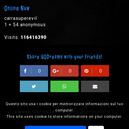
Online Now
carrasuperevil
1 + 54 anonymous
Visits:
116416390
Share UODreams with your friends!
0
0
0
Questo sito usa i cookie per memorizzare informazioni sul tuo
© 2003-2026 EPYX s.p.a. - All rights reserved,
computer.
please mail us to:
uodreams@gamesnet.it
-
This site uses cookie to store informations on your computer.
CF/PIVA IT-01932410184