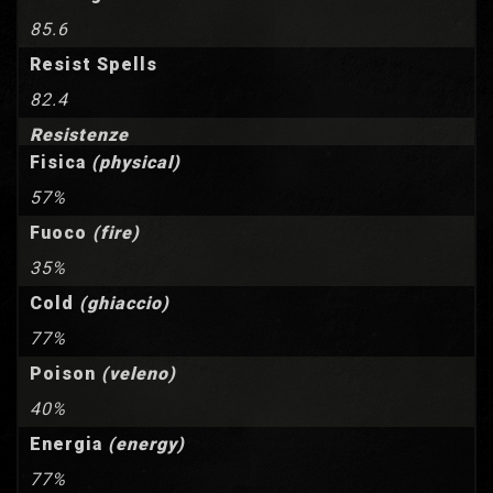
85.6
Resist Spells
82.4
Resistenze
Fisica
(physical)
57%
Fuoco
(fire)
35%
Cold
(ghiaccio)
77%
Poison
(veleno)
40%
Energia
(energy)
77%