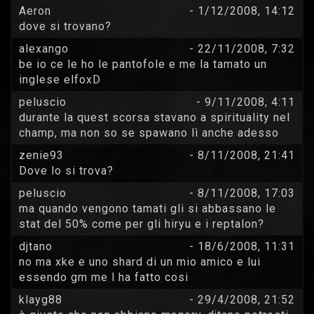
Aeron
- 1/12/2008, 14:12
dove si trovano?
alexango
- 22/11/2008, 7:32
be io ce le ho le pantofole e me la tamato un
inglese elfoxD
peluscio
- 9/11/2008, 4:11
durante la quest scorsa stavano a spirituality nel
champ, ma non so se spawano lì anche adesso
zenie93
- 8/11/2008, 21:41
Dove lo si trova?
peluscio
- 8/11/2008, 17:03
ma quando vengono tamati gli si abbassano le
stat del 50% come per gli hiryu e i reptalon?
djtano
- 18/6/2008, 11:31
no ma xke e uno shard di un mio amico e lui
essendo gm me l ha fatto cosi
klayg88
- 29/4/2008, 21:52