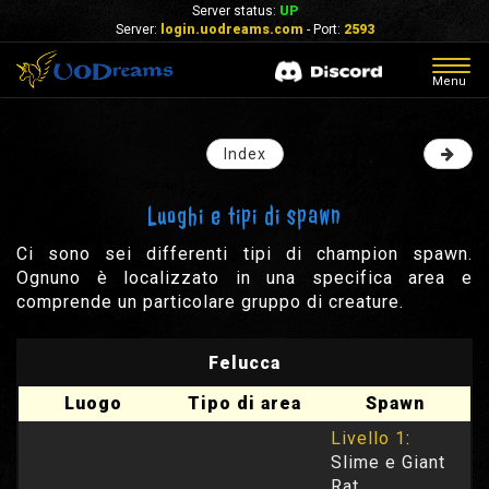
Server status:
UP
Server:
login.uodreams.com
- Port:
2593
Togg
Menu
navig
Index
Luoghi e tipi di spawn
Ci sono sei differenti tipi di champion spawn.
Ognuno è localizzato in una specifica area e
comprende un particolare gruppo di creature.
Felucca
Luogo
Tipo di area
Spawn
Livello 1
:
Slime e Giant
Rat