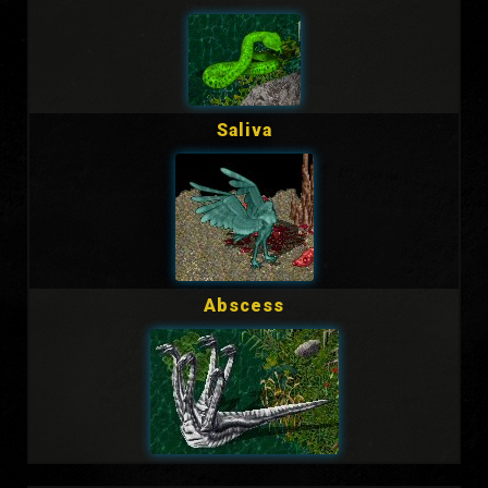
Saliva
Abscess