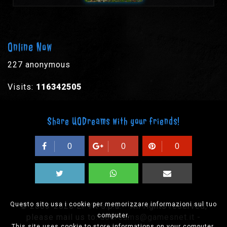
Online Now
227 anonymous
Visits:
116342505
Share UODreams with your friends!
0
0
0
Questo sito usa i cookie per memorizzare informazioni sul tuo
© 2003-2026 EPYX s.p.a. - All rights reserved,
computer.
please mail us to:
uodreams@gamesnet.it
-
This site uses cookie to store informations on your computer.