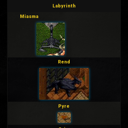
Labyrinth
Miasma
Rend
Pyre