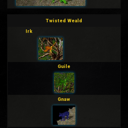
Twisted Weald
Irk
Guile
Gnaw