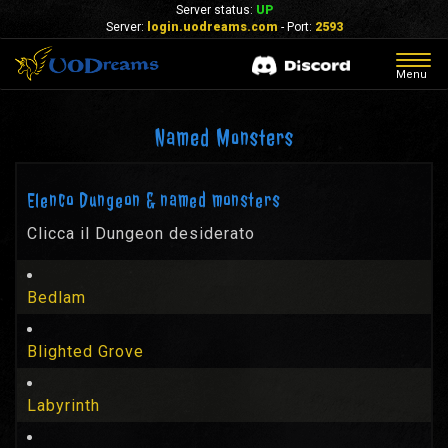
Server status:
UP
Server:
login.uodreams.com
- Port:
2593
Togg
Menu
navig
Named Monsters
Elenco Dungeon & named monsters
Clicca il Dungeon desiderato
Bedlam
Blighted Grove
Labyrinth