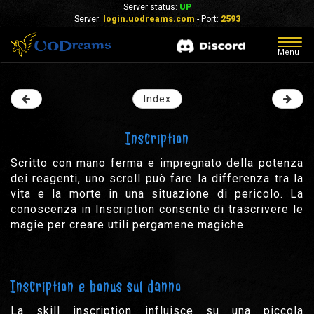
Server status:
UP
Server:
login.uodreams.com
- Port:
2593
Togg
Menu
navig
Index
Inscription
Scritto con mano ferma e impregnato della potenza
dei reagenti, uno scroll può fare la differenza tra la
vita e la morte in una situazione di pericolo. La
conoscenza in Inscription consente di trascrivere le
magie per creare utili pergamene magiche.
Inscription e bonus sul danno
La skill inscription influisce su una piccola