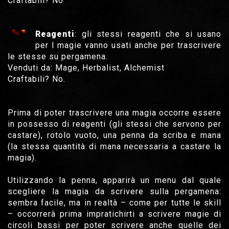
Craftabili? No
Reagenti
: gli stessi reagenti che si usano
per l magie vanno usati anche per trascrivere
le stesse su pergamena.
Venduti da: Mage, Herbalist, Alchemist
Craftabili? No.
Prima di poter trascrivere una magia occorre essere
in possesso di reagenti (gli stessi che servono per
castare), rotolo vuoto, una penna da scriba e mana
(la stessa quantità di mana necessaria a castare la
magia).
Utilizzando la penna, apparirà un menu dal quale
scegliere la magia da scrivere sulla pergamena:
sembra facile, ma in realtà – come per tutte le skill
– occorrerà prima impratichirti a scrivere magie di
circoli bassi per poter scrivere anche quelle dei