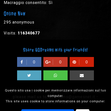
Macraggio consentito: Sì
Online Now
295 anonymous
Visits:
116340677
Share UODreams with your friends!
0
0
0
Questo sito usa i cookie per memorizzare informazioni sul tuo
© 2003-2026 EPYX s.p.a. - All rights reserved,
computer.
please mail us to:
uodreams@gamesnet.it
-
This site uses cookie to store informations on your computer.
CF/PIVA IT-01932410184